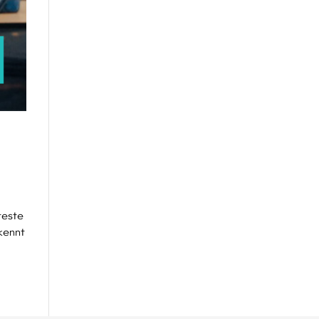
teste
 kennt