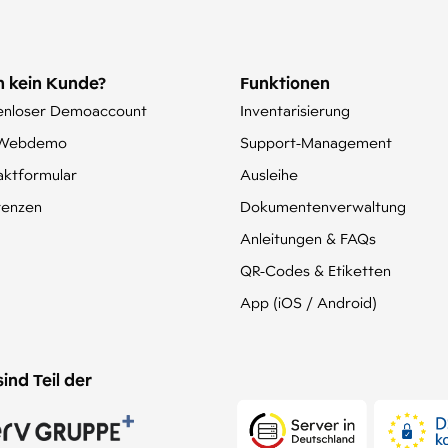
 kein Kunde?
Funktionen
enloser Demoaccount
Inventarisierung
-Webdemo
Support-Management
aktformular
Ausleihe
renzen
Dokumentenverwaltung
Anleitungen & FAQs
QR-Codes & Etiketten
App (iOS / Android)
sind Teil der