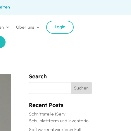
alten
Login
en
Über uns
Search
Recent Posts
Schnittstelle IServ
Schulplattform und inventorio
Softwareentwickler:in Full-