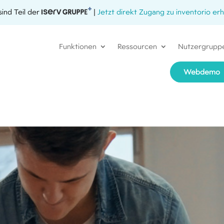
sind Teil der
|
Jetzt direkt Zugang zu inventorio erh
Funktionen
Ressourcen
Nutzergrupp
Webdemo