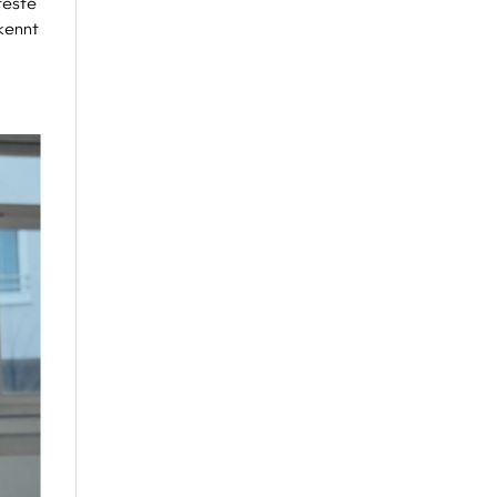
teste
 kennt