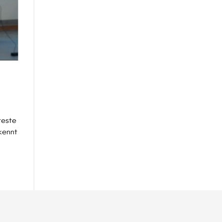
teste
 kennt