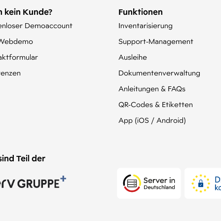
 kein Kunde?
Funktionen
enloser Demoaccount
Inventarisierung
-Webdemo
Support-Management
aktformular
Ausleihe
renzen
Dokumentenverwaltung
Anleitungen & FAQs
QR-Codes & Etiketten
App (iOS / Android)
sind Teil der