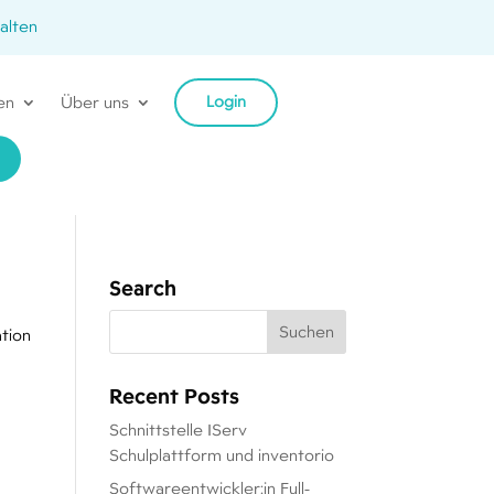
alten
Login
en
Über uns
Search
tion
Recent Posts
Schnittstelle IServ
Schulplattform und inventorio
Softwareentwickler:in Full-